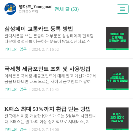
영마드_Youngmad
전체 글 (53)
지원금더드림
삼성페이 교통카드 등록 방법
갤럭시폰을 쓰는 분들의 대부분은 삼성페이의 편리함
때문에 갤럭시를 이용하는 분들이 많으실텐데요. 삼성
페이에 교통카드를 등록하면 대중교통을 이용할 때도
카테고리 없음
2024. 2. 7. 16:52
핸드폰 하나만 있으면 이용 가능합니다. 오늘은 삼성페
이에 교통카드 등록하는 방법과 대중교통 이용 시 사용
방법에 대해 알려드리겠습니다. 삼성페이 교통카드 등
국세청 세금포인트 조회 및 사용방법
록법 👉 삼성페이 교통카드 등록 방법 모바일에서 삼성
페이 어플을 실행시킵니다. 화면 하단에서 "메뉴"를 클
여러분은 국세청 세금포인트에 대해 알고 계신가요? 세
릭하면 "교통카드 추가" 메뉴가 보입니다. "교통카드 추
금을 내다보면 나도 모르는 사이 세금포인트가 쌓여 있
가" 버튼을 선택합니다. 그다음, 티머니 교통카드 또는
고 이렇게 쌓인 세금포인트로 물건을 살 수 있다고 합니
카테고리 없음
2024. 2. 7. 15:45
캐시비 교통카드를 선택하여 추가합니다. 저는 "티머니
다. 오늘은 내 세금포인트 조회 방법 및 사용하는 방법
교통카드 추가" 버튼을 클릭하겠습니다. 교통카드 결제
에 대해 알려드리겠습니다. 국세청 세금포인트 조회하
방식을 선택해야 하는데요. 후불, 선불, 휴대전화 소액
기 👉 국세청 세금포인트 조회방법 세금포인트는 세금
K패스 최대 53%까지 환급 받는 방법
결제 중 선택하면 됩니다. 저는..
을 납부하게 되면 개인 또는 법인이 납부한 세금에 따라
세금포인트를 부여하고 부여받은 세금포인트를 이용하
전국에서 이용 가능한 K패스가 오는 5월부터 시행됩니
여 납부기한연장 및 징수유예 시 담보를 면제하거나 우
다. K패스는 월 15회 이상 정기적으로 시내버스, 지하
수 중소기업의 제품을 구매할 수 있도록 하는 제도입니
철 등 대중교통을 이용할 경우 지출한 금액의 일부를 다
카테고리 없음
2024. 2. 7. 14:06
다. 국세청 홈택스에 접속하시면 세금포인트를 조회할