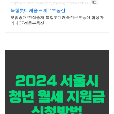
https://m.land.naver.com/agency/info/i04coffee
광고
북항롯데캐슬드메르부동산
모범중개/친절중개 북항롯데캐슬전문부동산,협성마
리나G7전문부동산